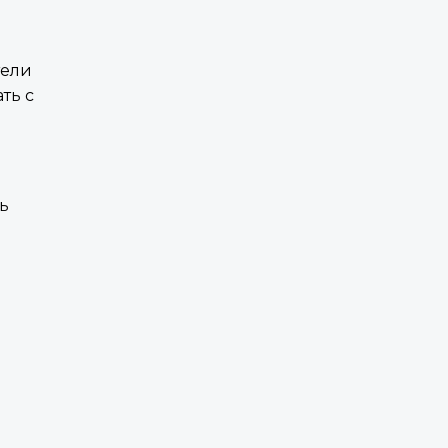
тели
ть с
ь