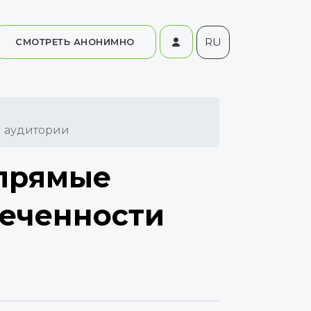
RU
СМОТРЕТЬ АНОНИМНО
и аудитории
 прямые
леченности