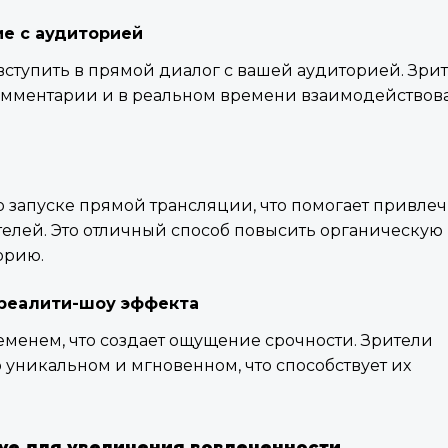
е с аудиторией
ступить в прямой диалог с вашей аудиторией. Зри
комментарии и в реальном времени взаимодействова
о запуске прямой трансляции, что помогает привлеч
елей. Это отличный способ повысить органическую
орию.
реалити-шоу эффекта
менем, что создает ощущение срочности. Зрители
то уникальном и мгновенном, что способствует их
Live для увеличения вовлеченности