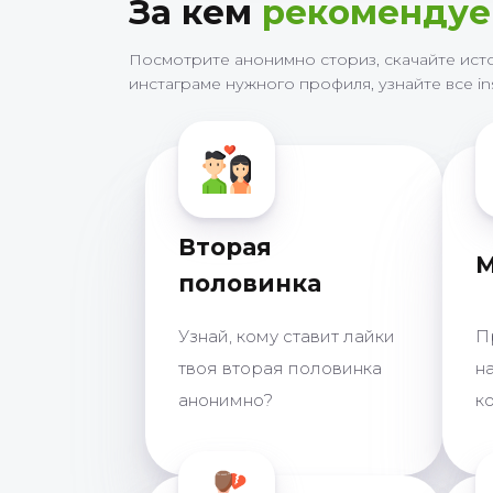
За кем
рекоменду
Посмотрите анонимно сториз, скачайте ист
инстаграме нужного профиля, узнайте все in
Вторая
половинка
Узнай, кому ставит лайки
П
твоя вторая половинка
н
анонимно?
ко