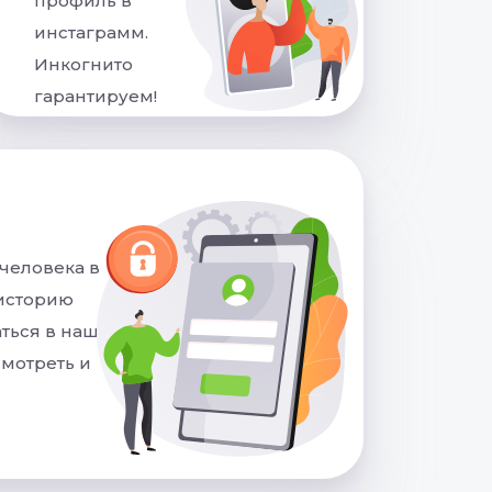
профиль в
инстаграмм.
Инкогнито
гарантируем!
человека в
 историю
аться в нашем
смотреть и