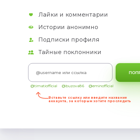
Лайки и комментарии
Истории анонимно
Подписки профиля
Тайные поклонники
ПОП
@timatiofficial
@buzova86
@eminofficial
Вставьте ссылку или введите название
аккаунта, за которым хотите проследить