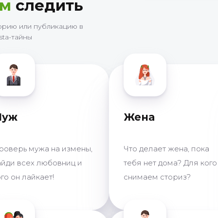
ем
следить
орию или публикацию в
sta-тайны
Муж
Жена
роверь мужа на измены,
Что делает жена, пока
айди всех любовниц и
тебя нет дома? Для кого
го он лайкает!
снимаем сториз?