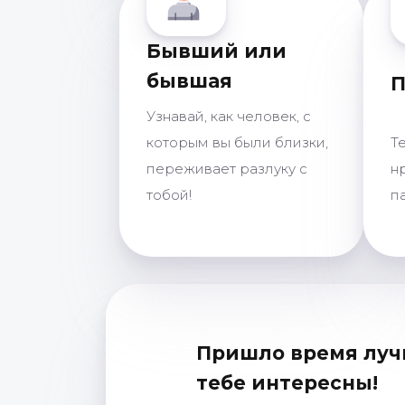
Бывший или
бывшая
П
Узнавай, как человек, с
которым вы были близки,
Т
переживает разлуку с
н
тобой!
п
Пришло время луч
тебе интересны!