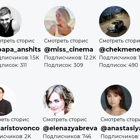
треть сторис
Смотреть сторис
Смотреть стор
apa_anshits
@miss_cinema
@chekmene
писчиков: 1.5K
Подписчиков: 12.2K
Подписчиков: 1
писок: 311
Подписок: 309
Подписок: 490
еть сторис
Смотреть сторис
Смотреть стор
aristovonco
@elenazyabreva
@anastasiy
исчиков: 2K
Подписчиков: 746
Подписчиков: 