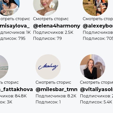
отреть сторис
Смотреть сторис
Смотреть сто
misaylova_
@elena4harmony
@alexeybo
дписчиков: 1K
Подписчиков: 2.5K
Подписчиков:
дписок: 795
Подписок: 79
Подписок: 70
ь сторис
Смотреть сторис
Смотреть стор
a_fattakhova
@milesbar_tmn
@vitaliyaso
иков: 84.8K
Подписчиков: 8.2K
Подписчиков: 
ок: 3K
Подписок: 1
Подписок: 5.4K