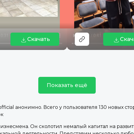
Скачать
Скач
Показать ещё
icial анонимно. Всего у пользователя 130 новых стори
ок
изнесмена. Он сколотил немалый капитал на развит
ыкальной деятельности. Представим несколько люб