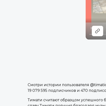
Смотри истории пользователя @timatioff
19 079 595 подписчиков и 470 подпис
Тимати считают образцом успешного б
славу Тимати получил благодаря муз