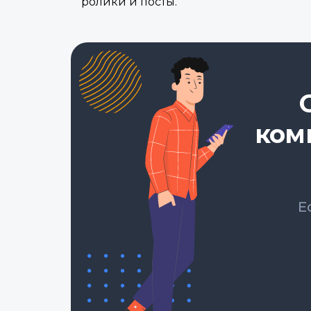
ролики и посты.
ком
Е