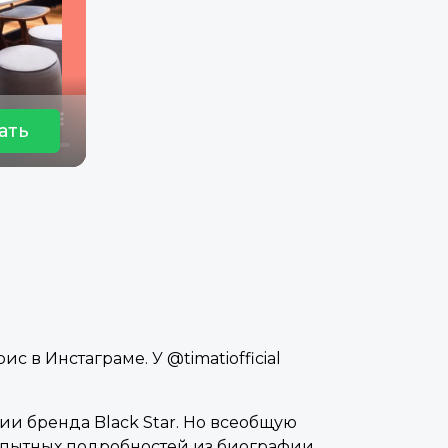
ать
с в Инстаграме. У @timatiofficial
ии бренда Black Star. Но всеобщую
опытных подробностей из биографии