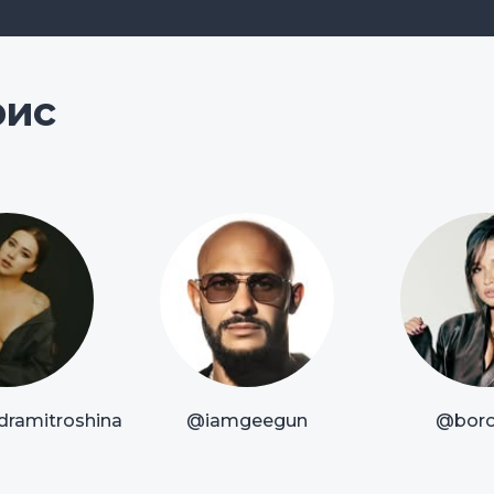
рис
dramitroshina
@iamgeegun
@boro