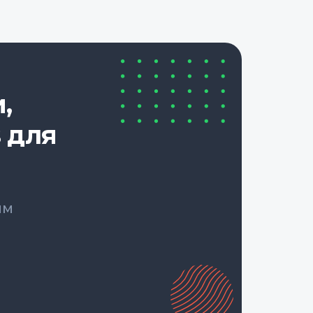
,
 для
ым