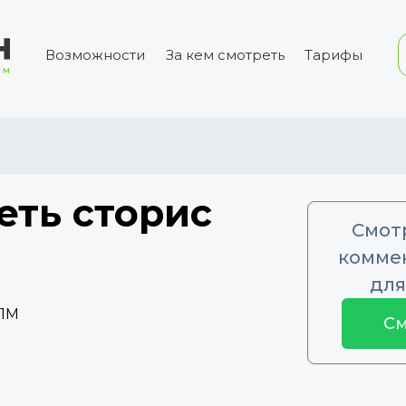
Возможности
За кем смотреть
Тарифы
еть сторис
Смот
коммен
для
.1M
См