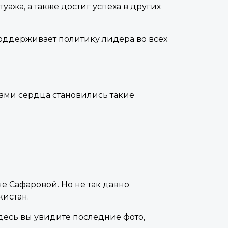
ажа, а также достиг успеха в других
поддерживает политику лидера во всех
ами сердца становились такие
е Сафаровой. Но не так давно
кистан.
десь вы увидите последние фото,