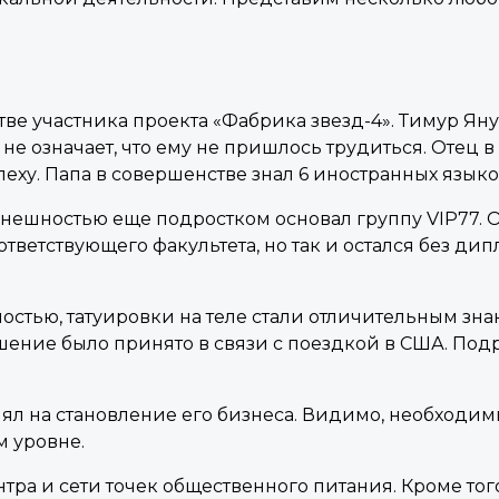
тве участника проекта «Фабрика звезд-4». Тимур Яну
 не означает, что ему не пришлось трудиться. Отец 
пеху. Папа в совершенстве знал 6 иностранных языков
нешностью еще подростком основал группу VIP77. О
ответствующего факультета, но так и остался без ди
тью, татуировки на теле стали отличительным знак
Решение было принято в связи с поездкой в США. По
ял на становление его бизнеса. Видимо, необходим
 уровне.
ра и сети точек общественного питания. Кроме того