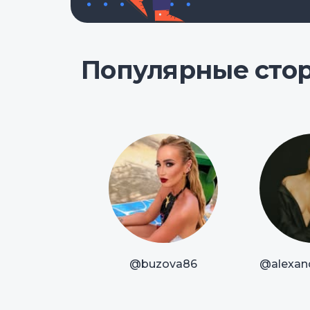
Популярные сто
@buzova86
@alexan