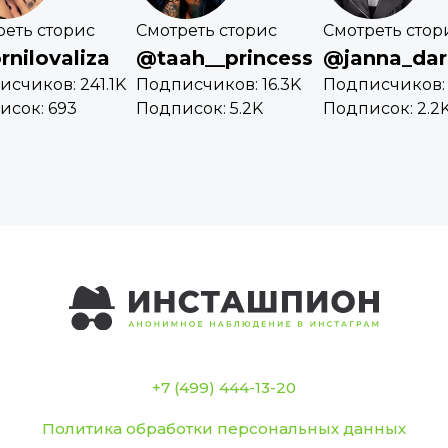
реть сторис
Смотреть сторис
Смотреть стор
nilovaliza
@taah__princess
@janna_dar
счиков: 241.1K
Подписчиков: 16.3K
Подписчиков: 
исок: 693
Подписок: 5.2K
Подписок: 2.2
+7 (499) 444-13-20
Политика обработки персональных данных