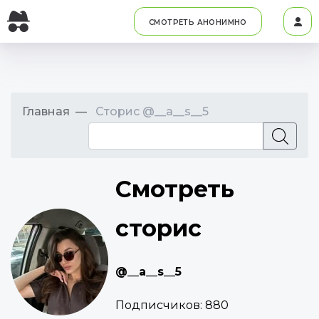
СМОТРЕТЬ АНОНИМНО
Главная
Сторис @__a__s__5
Смотреть
сторис
@__a__s__5
Подписчиков:
880