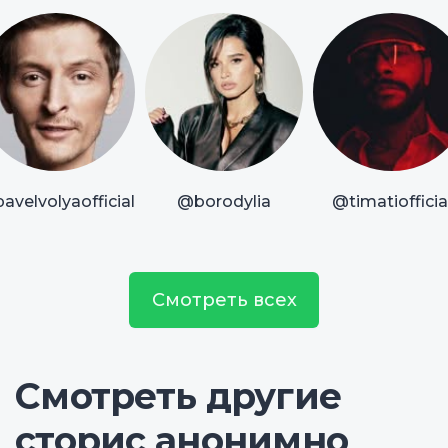
avelvolyaofficial
@borodylia
@timatiofficia
Смотреть всех
Смотреть другие
сторис анонимно