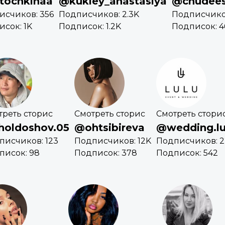
tochkinaa
@kukley_anastasiya
@chudee
исчиков: 356
Подписчиков: 2.3K
Подписчиков
сок: 1K
Подписок: 1.2K
Подписок: 4
треть сторис
Смотреть сторис
Смотреть стори
holdoshov.05
@ohtsibireva
@wedding.lu
писчиков: 123
Подписчиков: 12K
Подписчиков: 2
писок: 98
Подписок: 378
Подписок: 542