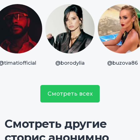
@timatiofficial
@borodylia
@buzova86
Смотреть всех
Смотреть другие
сторис анонимно