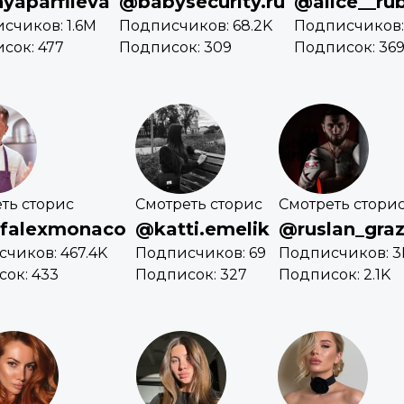
yaparfileva
@babysecurity.ru
@alice__ru
счиков: 1.6M
Подписчиков: 68.2K
Подписчиков:
сок: 477
Подписок: 309
Подписок: 36
ть сторис
Смотреть сторис
Смотреть стори
falexmonaco
@katti.emelik
@ruslan_gra
чиков: 467.4K
Подписчиков: 69
Подписчиков: 3
ок: 433
Подписок: 327
Подписок: 2.1K