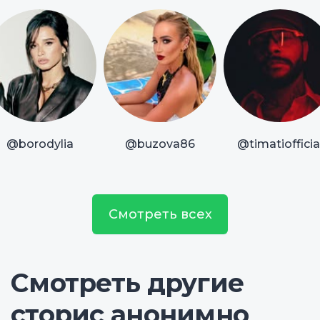
@borodylia
@buzova86
@timatiofficia
Смотреть всех
Смотреть другие
сторис анонимно