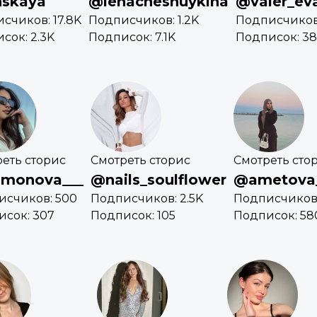
nskaya
@lenacheshuykina
@valer_ev
счиков: 17.8K
Подписчиков: 1.2K
Подписчиков:
сок: 2.3K
Подписок: 7.1K
Подписок: 38
еть сторис
Смотреть сторис
Смотреть сто
monova___
@nails_soulflower
@ametova
исчиков: 500
Подписчиков: 2.5K
Подписчиков:
исок: 307
Подписок: 105
Подписок: 58