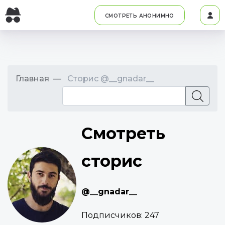
СМОТРЕТЬ АНОНИМНО
Главная
Сторис @__gnadar__
Смотреть
сторис
@__gnadar__
Подписчиков:
247