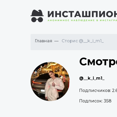
Главная
Сторис @__k_i_m1_
Смотр
@__k_i_m1_
Подписчиков:
2.
Подписок:
358