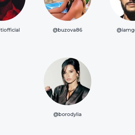
iofficial
@buzova86
@iamg
@borodylia