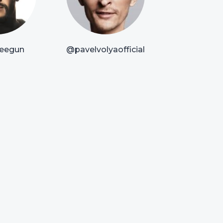
eegun
@pavelvolyaofficial