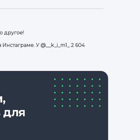
о другое!
 Инстаграме. У @__k_i_m1_ 2 604
,
 для