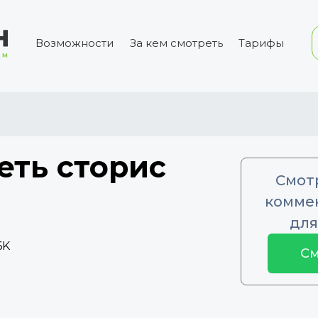
Возможности
За кем смотреть
Тарифы
еть сторис
Смот
коммен
для
6K
См