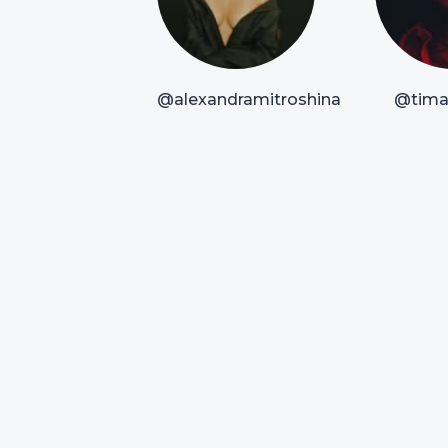
@alexandramitroshina
@timat