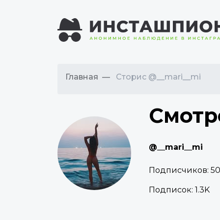
Главная
Сторис @__mari__mi
Смотр
@__mari__mi
Подписчиков:
5
Подписок:
1.3K