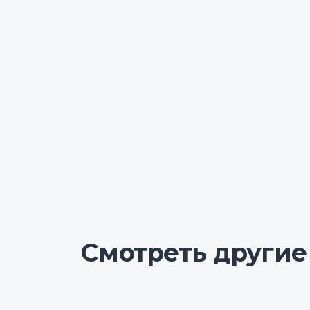
Смотреть другие