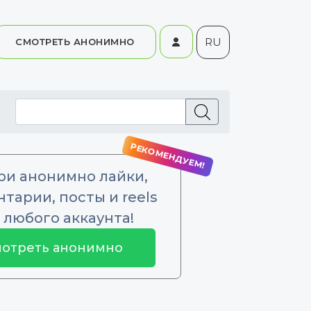
RU
СМОТРЕТЬ АНОНИМНО
ри анонимно лайки,
тарии, посты и reels
 любого аккаунта!
отреть анонимно