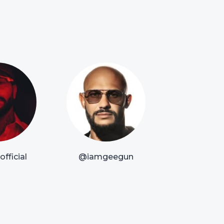
fficial
@iamgeegun