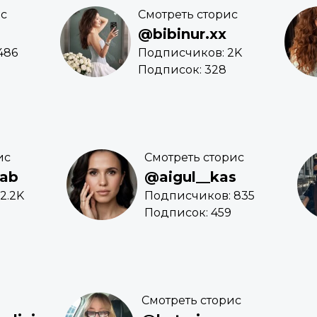
ис
Смотреть сторис
@bibinur.xx
486
Подписчиков: 2K
Подписок: 328
ис
Смотреть сторис
ab
@aigul__kas
2.2K
Подписчиков: 835
Подписок: 459
Смотреть сторис