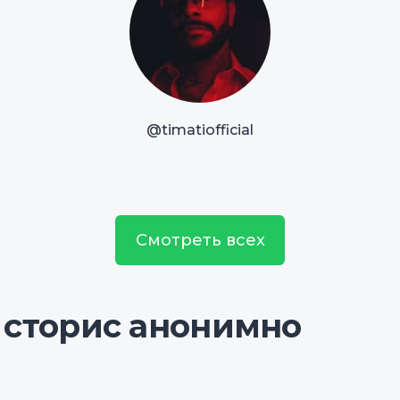
@timatiofficial
Смотреть всех
 сторис анонимно