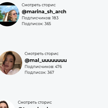
Смотреть сторис
@marina_sh_arch
Подписчиков: 183
Подписок: 365
Смотреть сторис
@mal_uuuuuuuu
Подписчиков: 476
Подписок: 367
Смотреть сторис