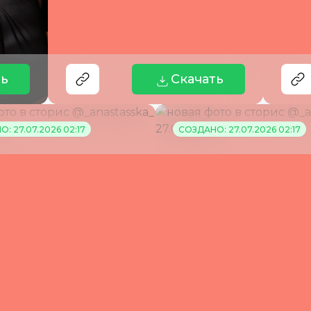
ть
Скачать
: 27.07.2026 02:17
СОЗДАНО: 27.07.2026 02:17