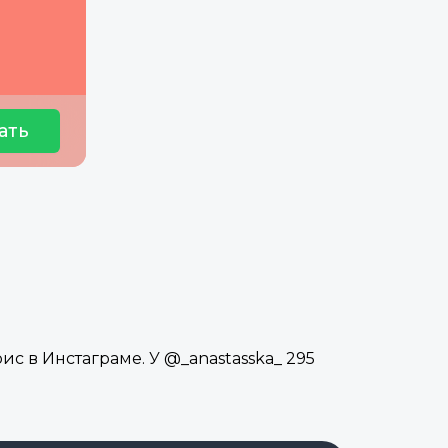
ать
ис в Инстаграме. У @_anastasska_ 295