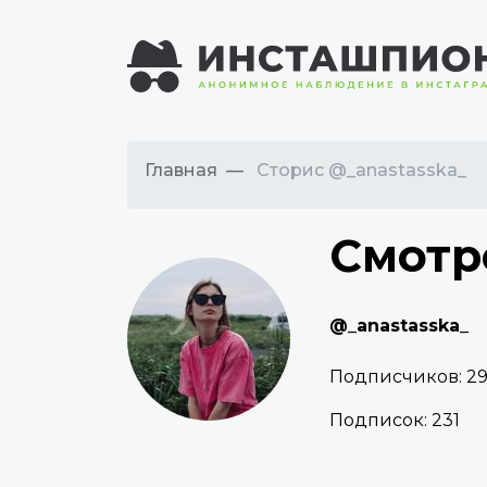
Главная
Сторис @_anastasska_
Смотр
@_anastasska_
Подписчиков:
2
Подписок:
231