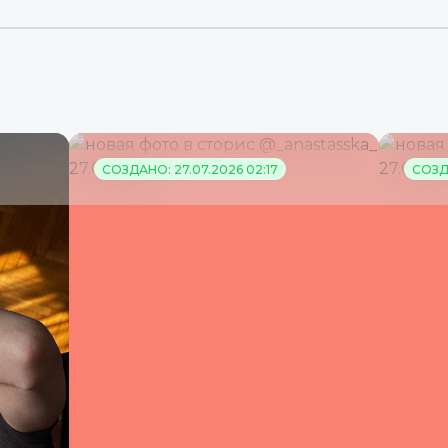
СОЗДАНО: 27.07.2026 02:17
СОЗДА