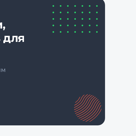
,
 для
ым