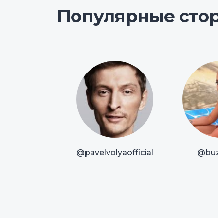
Популярные сто
@pavelvolyaofficial
@bu