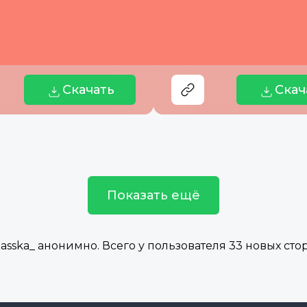
Скачать
Скач
Показать ещё
sska_ анонимно. Всего у пользователя 33 новых стор