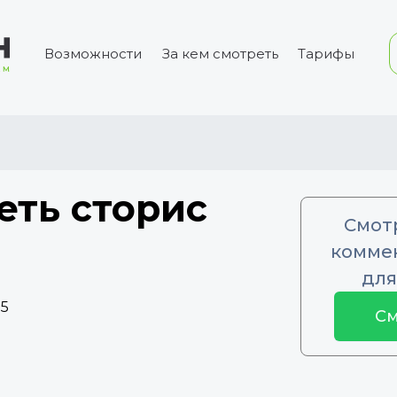
Возможности
За кем смотреть
Тарифы
еть сторис
Смот
коммен
для
95
См