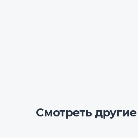
Смотреть другие