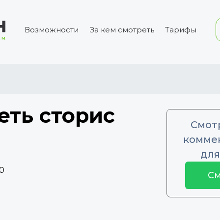
Возможности
За кем смотреть
Тарифы
еть сторис
Смот
коммен
для
0
См