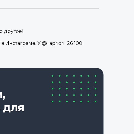
о другое!
в Инстаграме. У @_apriori_26 100
,
 для