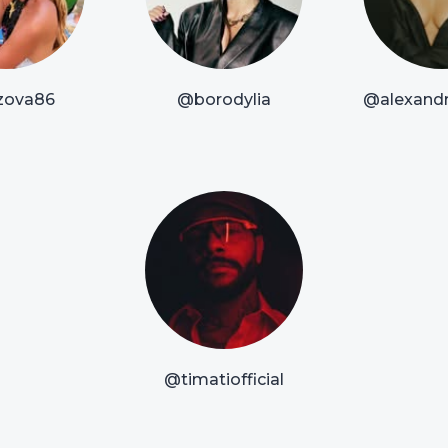
zova86
@borodylia
@alexandr
@timatiofficial