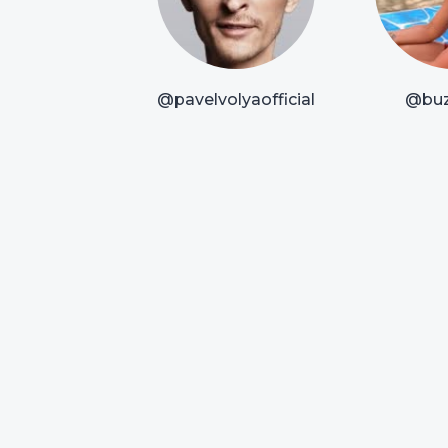
@pavelvolyaofficial
@bu