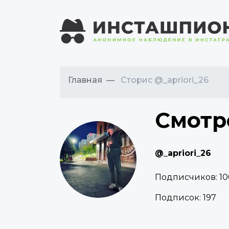
Главная
Сторис @_apriori_26
Смотр
@_apriori_26
Подписчиков:
10
Подписок:
197