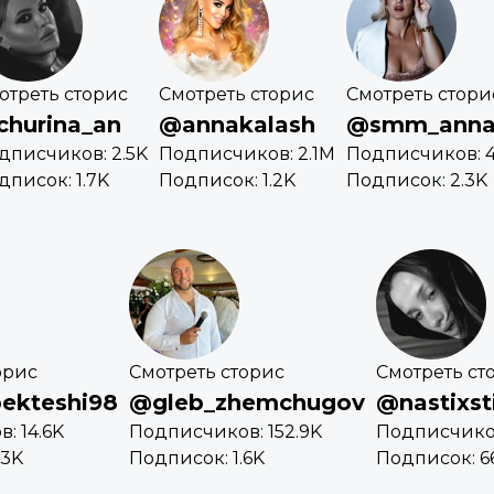
отреть сторис
Смотреть сторис
Смотреть стори
hurina_an
@annakalash
@smm_anna
дписчиков: 2.5K
Подписчиков: 2.1M
Подписчиков: 4
дписок: 1.7K
Подписок: 1.2K
Подписок: 2.3K
орис
Смотреть сторис
Смотреть ст
ekteshi98
@gleb_zhemchugov
@nastixsti
: 14.6K
Подписчиков: 152.9K
Подписчико
.3K
Подписок: 1.6K
Подписок: 6