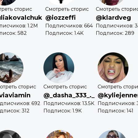
треть сторис
Смотреть сторис
Смотреть стори
liakovalchuk
@iozzeffi
@klardveg
писчиков: 1.2M
Подписчиков: 664
Подписчиков: 3
писок: 582
Подписок: 1.4K
Подписок: 289
отреть сторис
Смотреть сторис
Смотреть стор
viaviamin
@_dasha_333_._
@kyliejenne
дписчиков: 692
Подписчиков: 13.5K
Подписчиков: 
дписок: 312
Подписок: 1.9K
Подписок: 141