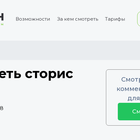
Возможности
За кем смотреть
Тарифы
еть сторис
Смот
коммен
для
28
См