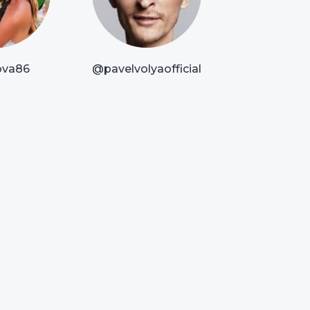
va86
@pavelvolyaofficial