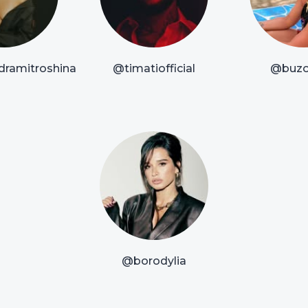
dramitroshina
@timatiofficial
@buzo
@borodylia