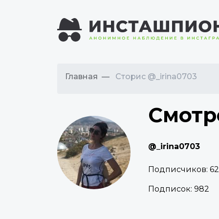
Главная
Сторис @_irina0703
Смотр
@_irina0703
Подписчиков:
6
Подписок:
982