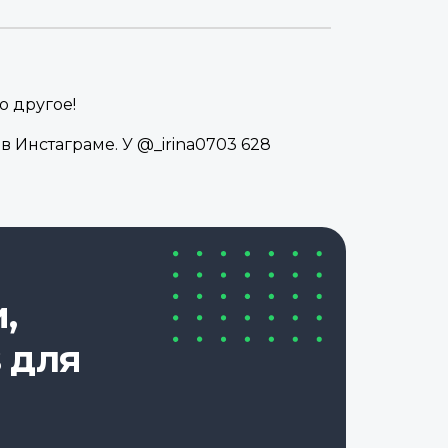
о другое!
в Инстаграме. У @_irina0703 628
,
 для