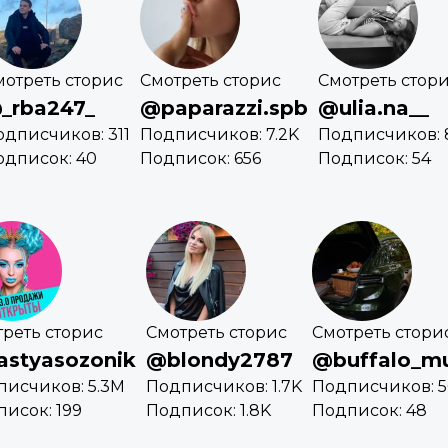
мотреть сторис
Смотреть сторис
Смотреть стор
_rba247_
@paparazzi.spb
@ulia.na__
одписчиков: 311
Подписчиков: 7.2K
Подписчиков: 
одписок: 40
Подписок: 656
Подписок: 54
реть сторис
Смотреть сторис
Смотреть стори
styasozonik
@blondy2787
@buffalo_mu
писчиков: 5.3M
Подписчиков: 1.7K
Подписчиков: 
исок: 199
Подписок: 1.8K
Подписок: 48