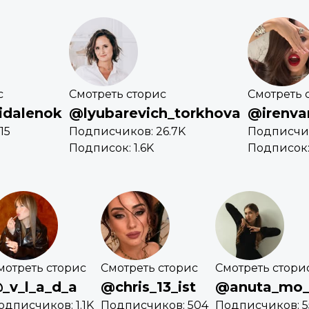
с
Смотреть сторис
Смотреть 
idalenok
@lyubarevich_torkhova
@irenvar
15
Подписчиков: 26.7K
Подписчик
Подписок: 1.6K
Подписок:
мотреть сторис
Смотреть сторис
Смотреть стори
_v_l_a_d_a
@chris_13_ist
@anuta_mo
одписчиков: 1.1K
Подписчиков: 504
Подписчиков: 5