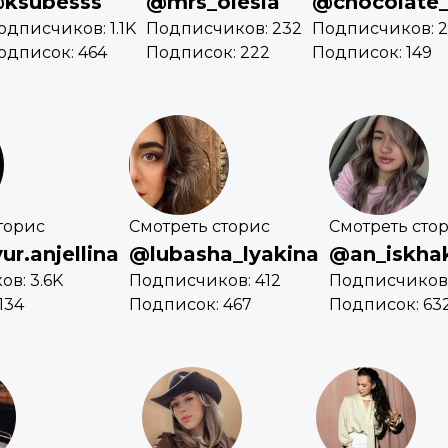
ksubesss
@mrs_olesia
@chocolate_
одписчиков: 1.1K
Подписчиков: 232
Подписчиков: 2
одписок: 464
Подписок: 222
Подписок: 149
торис
Смотреть сторис
Смотреть сто
r.anjellina
@lubasha_lyakina
@an_iskha
в: 3.6K
Подписчиков: 412
Подписчиков:
134
Подписок: 467
Подписок: 63