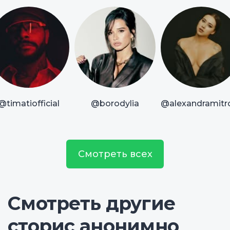
@timatiofficial
@borodylia
@alexandramitr
Смотреть всех
Смотреть другие
сторис анонимно