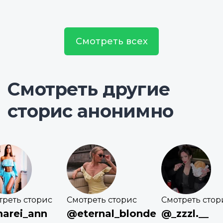
Смотреть всех
Смотреть другие
сторис анонимно
треть сторис
Смотреть сторис
Смотреть стор
arei_ann
@eternal_blonde
@_zzzl.__