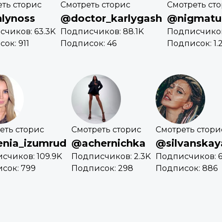
ть сторис
Смотреть сторис
Смотреть ст
lynoss
@doctor_karlygash
@nigmatull
чиков: 63.3K
Подписчиков: 88.1K
Подписчиков
ок: 911
Подписок: 46
Подписок: 1.
еть сторис
Смотреть сторис
Смотреть стори
nia_izumrud
@achernichka
@silvanskay
счиков: 109.9K
Подписчиков: 2.3K
Подписчиков: 6
сок: 799
Подписок: 298
Подписок: 886