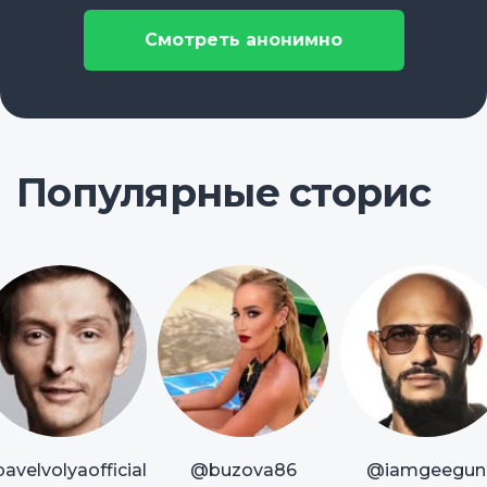
Смотреть анонимно
Популярные сторис
avelvolyaofficial
@buzova86
@iamgeegun