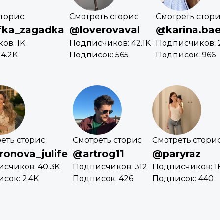
сторис
Смотреть сторис
Смотреть стор
fka_zagadka
@loverovaval
@karina.ba
ов: 1K
Подписчиков: 42.1K
Подписчиков: 2
4.2K
Подписок: 565
Подписок: 966
еть сторис
Смотреть сторис
Смотреть стори
onova_julife
@artrog11
@paryraz
счиков: 40.3K
Подписчиков: 312
Подписчиков: 1
сок: 2.4K
Подписок: 426
Подписок: 440