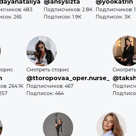
ayanataliya
@ansysizta
@yookatrin
счиков: 483
Подписчиков: 2.8K
Подписчиков: 1
сок: 265
Подписок: 1.9K
Подписок: 3K
торис
Смотреть сторис
Смотреть
h
@ttoropovaa_oper.nurse_
@taksh
в: 264.1K
Подписчиков: 467
Подписч
257
Подписок: 464
Подписок