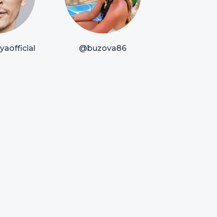
aofficial
@buzova86