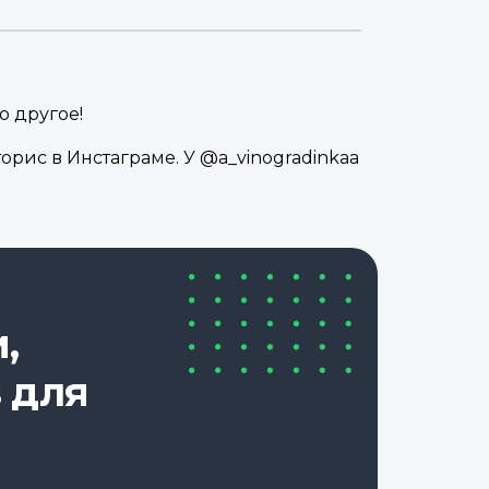
о другое!
орис в Инстаграме. У @a_vinogradinkaa
,
 для