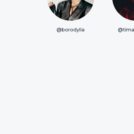
@borodylia
@timat