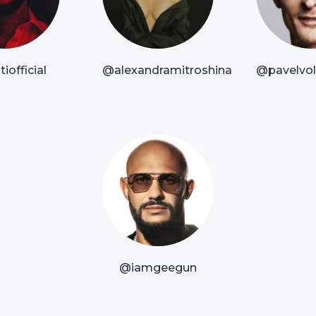
iofficial
@alexandramitroshina
@pavelvoly
@iamgeegun