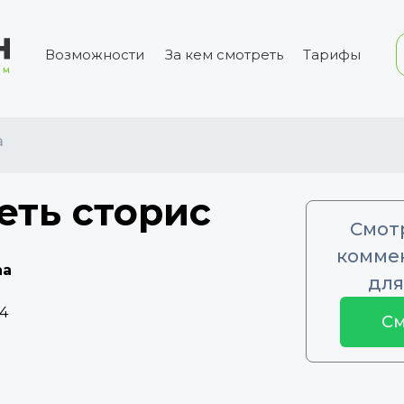
Возможности
За кем смотреть
Тарифы
a
еть сторис
Смот
коммен
aa
для
4
См