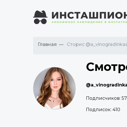
Главная
Сторис @a_vinogradinka
Смотр
@a_vinogradink
Подписчиков:
57
Подписок:
410