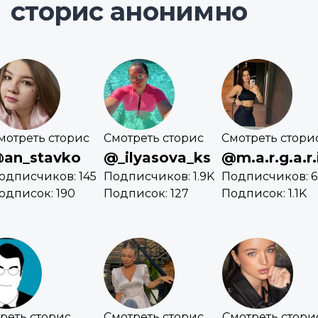
сторис анонимно
мотреть сторис
Смотреть сторис
Смотреть стори
an_stavko
@_ilyasova_ks
@m.a.r.g.a.r.
одписчиков: 145
Подписчиков: 1.9K
Подписчиков: 
одписок: 190
Подписок: 127
Подписок: 1.1K
реть сторис
Смотреть сторис
Смотреть стори