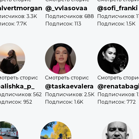
lvertmorgan
@_vvlasovaa
@sofi_franki
исчиков: 3.3K
Подписчиков: 688
Подписчиков: 1
исок: 7.7K
Подписок: 113
Подписок: 1.5K
отреть сторис
Смотреть сторис
Смотреть стори
alishka_p_
@taskaevalera
@renatabag
одписчиков: 562
Подписчиков: 2.5K
Подписчиков: 1
дписок: 952
Подписок: 1.6K
Подписок: 772