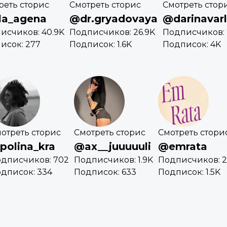
реть сторис
Смотреть сторис
Смотреть стор
la_agena
@dr.gryadovaya
@darinavar
исчиков: 40.9K
Подписчиков: 26.9K
Подписчиков: 
исок: 277
Подписок: 1.6K
Подписок: 4K
отреть сторис
Смотреть сторис
Смотреть стори
polina_kra
@ax__juuuuuli
@emrata
дписчиков: 702
Подписчиков: 1.9K
Подписчиков: 2
дписок: 334
Подписок: 633
Подписок: 1.5K