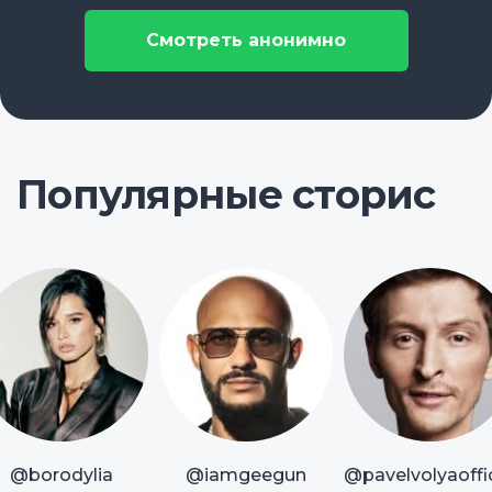
Смотреть анонимно
Популярные сторис
@borodylia
@iamgeegun
@pavelvolyaoffic