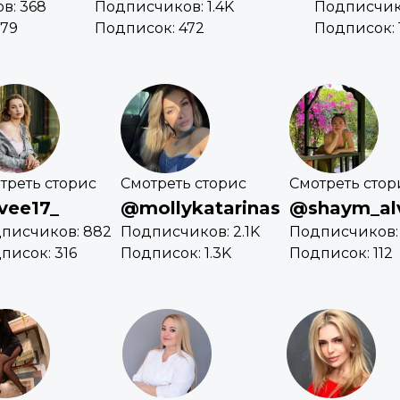
в: 368
Подписчиков: 1.4K
Подписчико
379
Подписок: 472
Подписок: 
треть сторис
Смотреть сторис
Смотреть стор
vee17_
@mollykatarinas
@shaym_alv
писчиков: 882
Подписчиков: 2.1K
Подписчиков:
писок: 316
Подписок: 1.3K
Подписок: 112