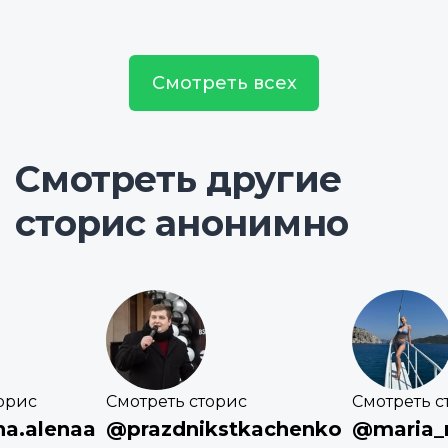
Смотреть всех
Смотреть другие
сторис анонимно
орис
Смотреть сторис
Смотреть с
na.alenaa
@prazdnikstkachenko
@maria_