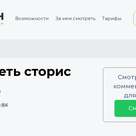
Возможности
За кем смотреть
Тарифы
еть сторис
Смот
коммен
a
для
.8K
См