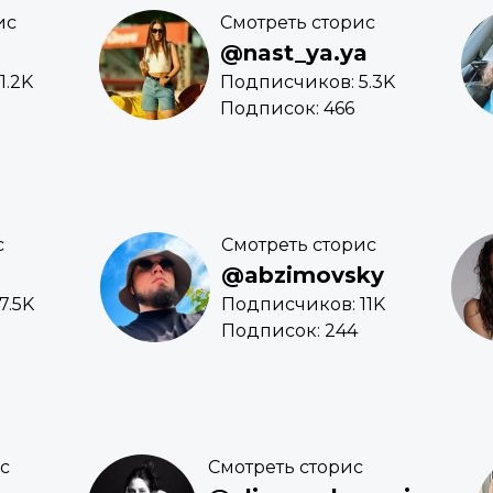
ис
Смотреть сторис
@nast_ya.ya
1.2K
Подписчиков: 5.3K
Подписок: 466
с
Смотреть сторис
1
@abzimovsky
7.5K
Подписчиков: 11K
Подписок: 244
с
Смотреть сторис