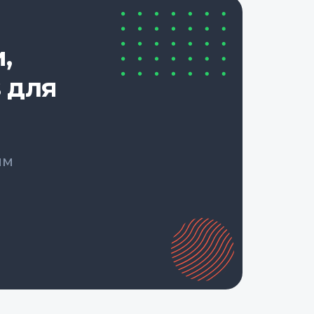
,
 для
ым