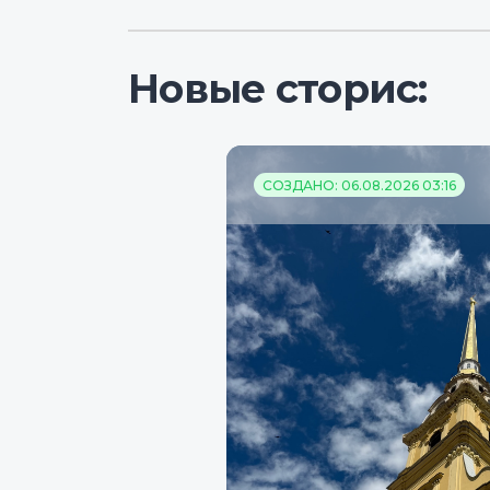
Новые сторис:
СОЗДАНО: 06.08.2026 03:16