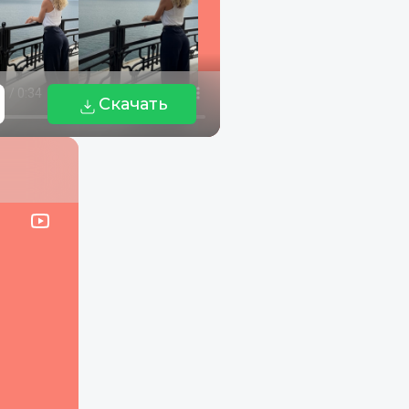
Скачать