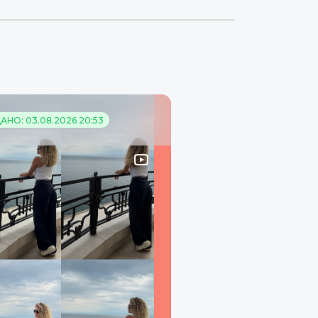
АНО: 03.08.2026 20:53