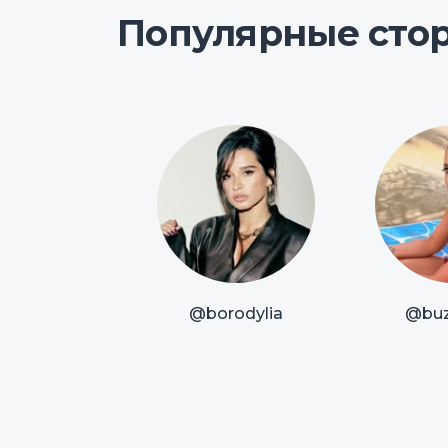
Популярные сто
@borodylia
@bu