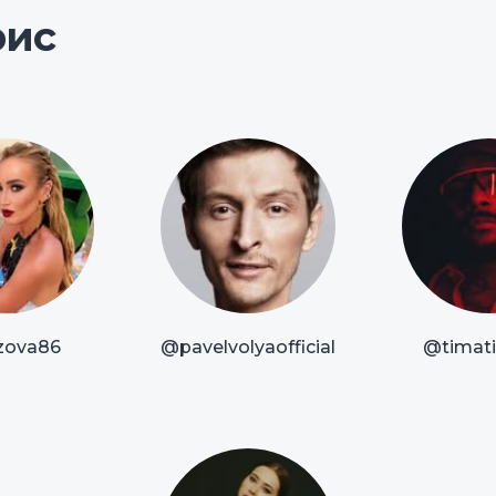
рис
zova86
@pavelvolyaofficial
@timatio