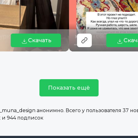
Скачать
Скач
Показать ещё
muna_design анонимно. Всего у пользователя 37 нов
к и 944 подписок