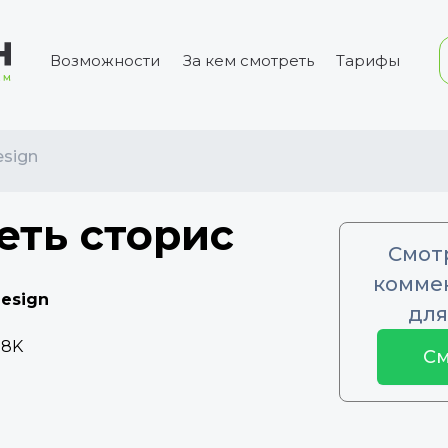
Возможности
За кем смотреть
Тарифы
sign
еть сторис
Смот
коммен
esign
для
.8K
См