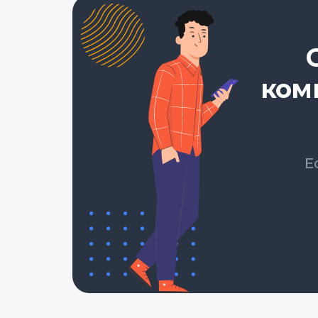
ком
Е