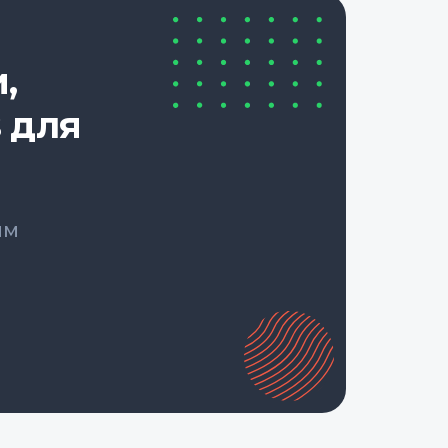
,
 для
ым