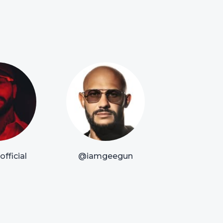
fficial
@iamgeegun