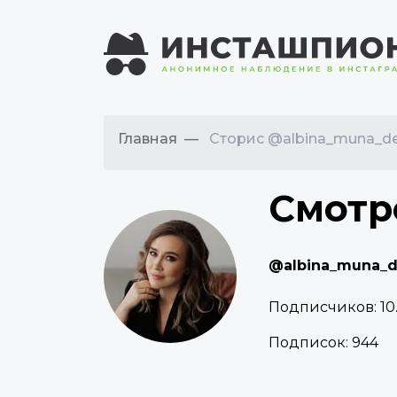
Главная
Сторис @albina_muna_de
Смотр
@albina_muna_d
Подписчиков:
10
Подписок:
944