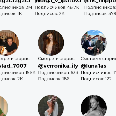
gataagata
@olga_v_ipatova
@ns_filipp
дписчиков: 2M
Подписчиков: 48.7K
Подписчиков: 
дписок: 1K
Подписок: 2K
Подписок: 37
отреть сторис
Смотреть сторис
Смотреть стори
lad_7007
@verronika_ily
@luna1as
дписчиков: 15.5K
Подписчиков: 633
Подписчиков: 17
дписок: 2K
Подписок: 186
Подписок: 122