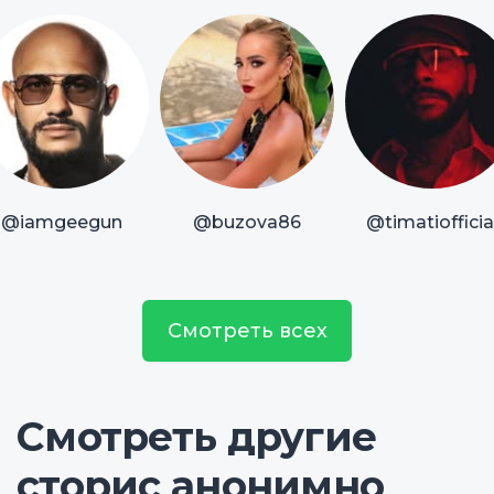
@iamgeegun
@buzova86
@timatiofficia
Смотреть всех
Смотреть другие
сторис анонимно