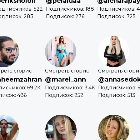
eriksholoh
@pelaluaa
@alenarapa
одписчиков: 522
Подписчиков: 188
Подписчиков: 4
одписок: 283
Подписок: 276
Подписок: 725
реть сторис
Смотреть сторис
Смотреть стори
aheemzahran
@marei_ann
@annasedo
исчиков: 69.2K
Подписчиков: 3.4K
Подписчиков: 5
исок: 486
Подписок: 252
Подписок: 513