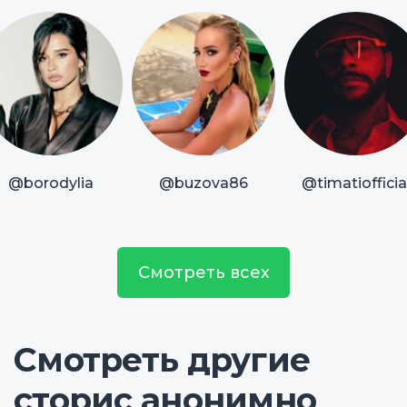
@borodylia
@buzova86
@timatiofficia
Смотреть всех
Смотреть другие
сторис анонимно