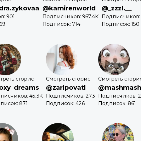
dra.zykovaa
@kamirenworld
@_zzzl.__
: 901
Подписчиков: 967.4K
Подписчиков: 
69
Подписок: 714
Подписок: 150
треть сторис
Смотреть сторис
Смотреть стори
oxy_dreams_
@zaripovatl
@mashmas
писчиков: 45.3K
Подписчиков: 273
Подписчиков: 2
писок: 871
Подписок: 426
Подписок: 861