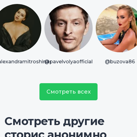
lexandramitroshina
@pavelvolyaofficial
@buzova86
Смотреть всех
Смотреть другие
сторис анонимно