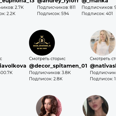
_euphoria_13
@andrey_ryloff
@_manka
иков: 2.7K
Подписчиков: 811
Подписчиков: 9
к: 2.2K
Подписок: 594
Подписок: 401
с
Смотреть сторис
Смотреть с
liavolkova
@decor_spitamen_01
@nativas
500.7K
Подписчиков: 3.8K
Подписчиков
Подписок: 2.8K
Подписок: 1