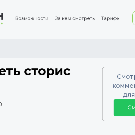
Возможности
За кем смотреть
Тарифы
еть сторис
Смот
коммен
для
0
См