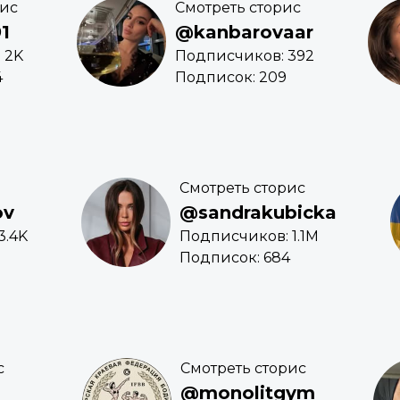
рис
Смотреть сторис
1
@kanbarovaar
 2K
Подписчиков: 392
4
Подписок: 209
Смотреть сторис
ov
@sandrakubicka
3.4K
Подписчиков: 1.1M
Подписок: 684
с
Смотреть сторис
@monolitgym