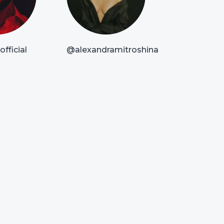
fficial
@alexandramitroshina