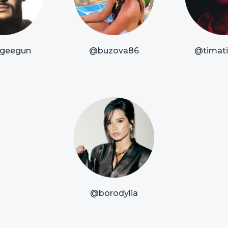
geegun
@buzova86
@timatio
@borodylia