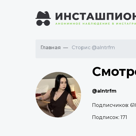
Главная
Сторис @alntrfm
Смотр
@alntrfm
Подписчиков:
61
Подписок:
171