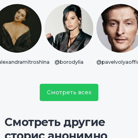
lexandramitroshina
@borodylia
@pavelvolyaoffic
Смотреть всех
Смотреть другие
сторис анонимно