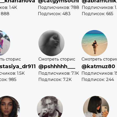
__kharlanova
@catgymsochi
@abramchik
ов: 1.4K
Подписчиков: 788
Подписчиков: 1
 888
Подписок: 483
Подписок: 665
ть сторис
Смотреть сторис
Смотреть стори
tasiya_dr911
@pshhhhh___
@katmuz80
чиков: 1.5K
Подписчиков: 7.1K
Подписчиков: 1
ок: 985
Подписок: 7.2K
Подписок: 244