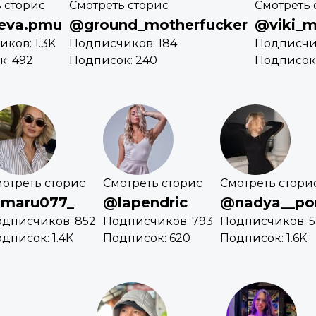
 сторис
Смотреть сторис
Смотреть 
eva.pmu
@ground_motherfucker
@viki_m
ков: 1.3K
Подписчиков: 184
Подписчик
: 492
Подписок: 240
Подписок:
отреть сторис
Смотреть сторис
Смотреть стори
maru077_
@lapendric
@nadya__po
дписчиков: 852
Подписчиков: 793
Подписчиков: 
дписок: 1.4K
Подписок: 620
Подписок: 1.6K