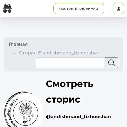
СМОТРЕТЬ АНОНИМНО
Главная
Сторис @andishmand_tizhooshan
Смотреть
сторис
@andishmand_tizhooshan