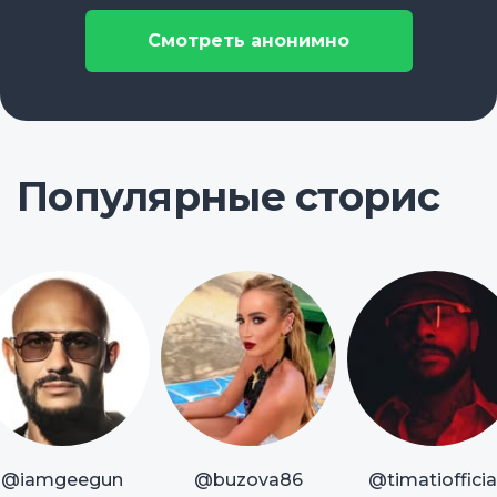
Смотреть анонимно
Популярные сторис
@iamgeegun
@buzova86
@timatiofficia