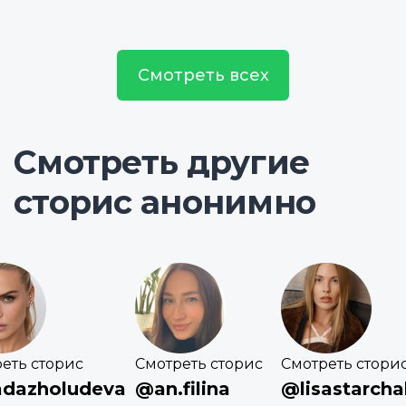
Смотреть всех
Смотреть другие
сторис анонимно
еть сторис
Смотреть сторис
Смотреть стори
adazholudeva
@an.filina
@lisastarcha