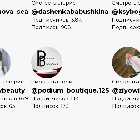
Смотреть сторис
Смотреть 
ova_sea
@dashenkababushkina
@ksybog
Подписчиков: 3.8K
Подписчик
Подписок: 908
Подписок:
ть сторис
Смотреть сторис
Смотреть 
ybeauty
@podium_boutique.125
@ziyow
чиков: 679
Подписчиков: 1.1K
Подписчик
к: 631
Подписок: 173
Подписок: 