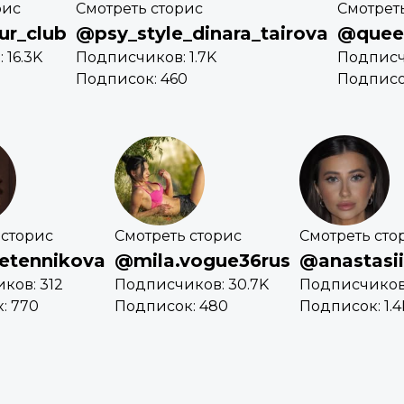
рис
Смотреть сторис
Смотрет
ur_club
@psy_style_dinara_tairova
@quee
 16.3K
Подписчиков: 1.7K
Подписч
Подписок: 460
Подписок
 сторис
Смотреть сторис
Смотреть сто
etennikova
@mila.vogue36rus
@anastasii
ков: 312
Подписчиков: 30.7K
Подписчиков:
: 770
Подписок: 480
Подписок: 1.4