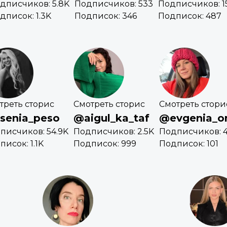
дписчиков: 5.8K
Подписчиков: 533
Подписчиков: 1
дписок: 1.3K
Подписок: 346
Подписок: 487
треть сторис
Смотреть сторис
Смотреть стори
senia_peso
@aigul_ka_taf
@evgenia_o
писчиков: 54.9K
Подписчиков: 2.5K
Подписчиков: 4
писок: 1.1K
Подписок: 999
Подписок: 101