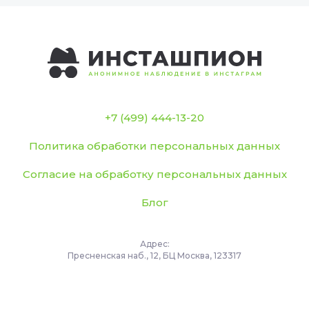
+7 (499) 444-13-20
Политика обработки персональных данных
Согласие на обработку персональных данных
Блог
Адрес:
Пресненская наб., 12, БЦ Москва, 123317