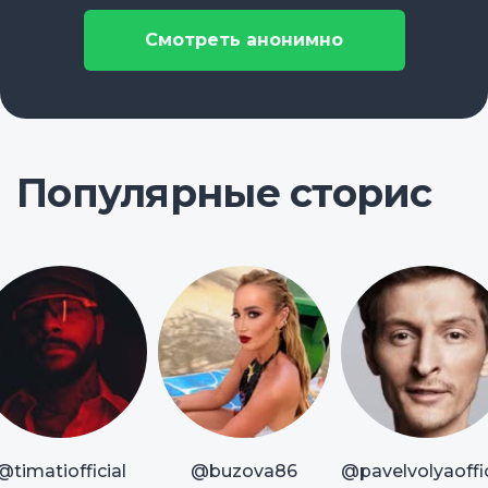
Смотреть анонимно
Популярные сторис
@timatiofficial
@buzova86
@pavelvolyaoffic