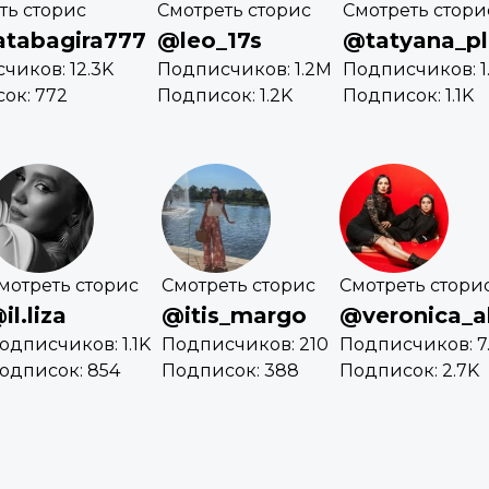
ть сторис
Смотреть сторис
Смотреть стори
tabagira777
@leo_17s
@tatyana_pl
чиков: 12.3K
Подписчиков: 1.2M
Подписчиков: 1
ок: 772
Подписок: 1.2K
Подписок: 1.1K
мотреть сторис
Смотреть сторис
Смотреть стори
il.liza
@itis_margo
@veronica_
одписчиков: 1.1K
Подписчиков: 210
Подписчиков: 7
одписок: 854
Подписок: 388
Подписок: 2.7K