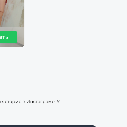
ать
х сторис в Инстаграме. У