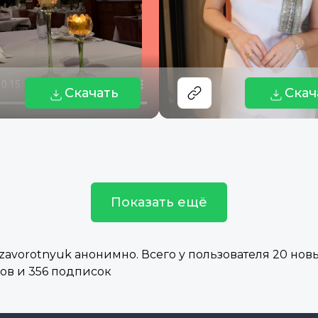
Скачать
Скач
Показать ещё
vorotnyuk анонимно. Всего у пользователя 20 новы
ов и 356 подписок