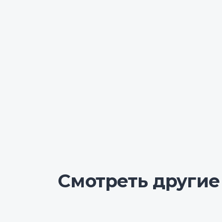
Смотреть другие