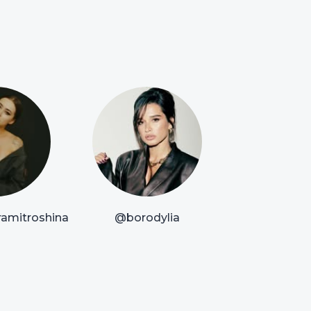
amitroshina
@borodylia