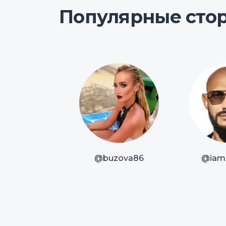
Популярные сто
@buzova86
@iam