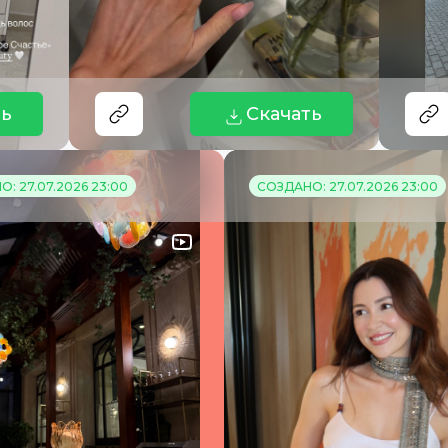
ть
Скачать
: 27.07.2026 23:00
СОЗДАНО: 27.07.2026 23:00