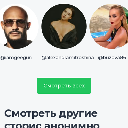
@iamgeegun
@alexandramitroshina
@buzova86
Смотреть всех
Смотреть другие
сторис анонимно