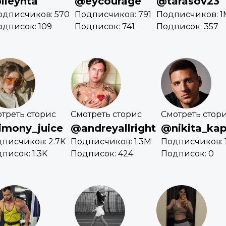
ileynta
@eycourage
@tarasov23
одписчиков: 570
Подписчиков: 791
Подписчиков: 1
одписок: 109
Подписок: 741
Подписок: 357
треть сторис
Смотреть сторис
Смотреть стор
imony_juice
@andreyallright
@nikita_kap
писчиков: 2.7K
Подписчиков: 1.3M
Подписчиков: 
писок: 1.3K
Подписок: 424
Подписок: 0