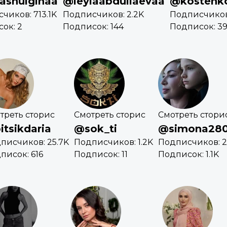
ashulginaa
@leylaabdullaevaa
@kostenk
чиков: 713.1K
Подписчиков: 2.2K
Подписчиков:
ок: 2
Подписок: 144
Подписок: 3
треть сторис
Смотреть сторис
Смотреть стори
itsikdaria
@sok_ti
@simona28
писчиков: 25.7K
Подписчиков: 1.2K
Подписчиков: 2
писок: 616
Подписок: 11
Подписок: 1.1K