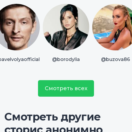
avelvolyaofficial
@borodylia
@buzova86
Смотреть всех
Смотреть другие
сторис анонимно