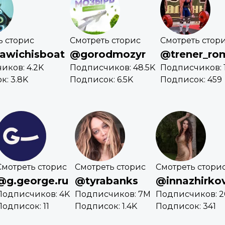
ь сторис
Смотреть сторис
Смотреть стор
awichisboat
@gorodmozyr
@trener_r
иков: 4.2K
Подписчиков: 48.5K
Подписчиков: 1
к: 3.8K
Подписок: 6.5K
Подписок: 459
Смотреть сторис
Смотреть сторис
Смотреть стори
@g.george.ru
@tyrabanks
@innazhirko
Подписчиков: 4K
Подписчиков: 7M
Подписчиков: 2
Подписок: 11
Подписок: 1.4K
Подписок: 341