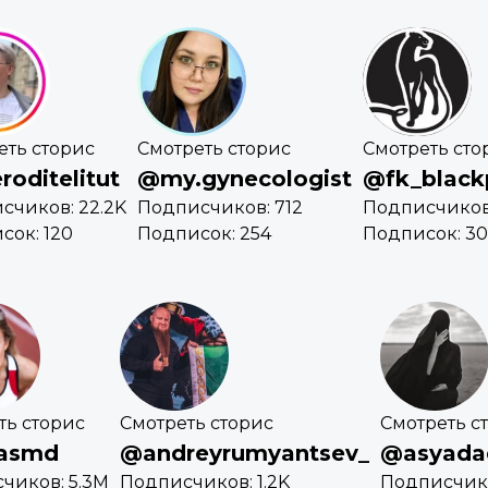
еть сторис
Смотреть сторис
Смотреть сто
roditelitut
@my.gynecologist
@fk_black
счиков: 22.2K
Подписчиков: 712
Подписчиков:
сок: 120
Подписок: 254
Подписок: 3
ть сторис
Смотреть сторис
Смотреть с
casmd
@andreyrumyantsev_
@asyada
чиков: 5.3M
Подписчиков: 1.2K
Подписчико