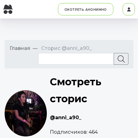
СМОТРЕТЬ АНОНИМНО
Главная
Сторис @anni_a90_
Смотреть
сторис
@anni_a90_
Подписчиков:
464