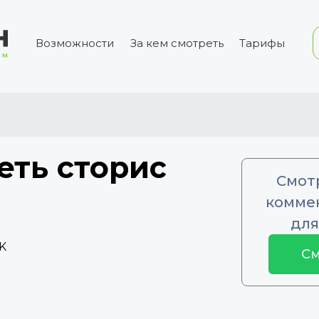
Возможности
За кем смотреть
Тарифы
еть сторис
Смот
коммен
для
K
См