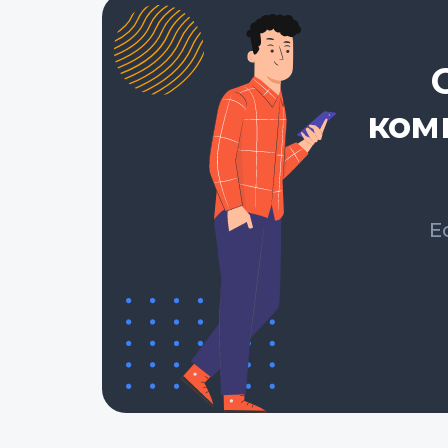
ком
Е