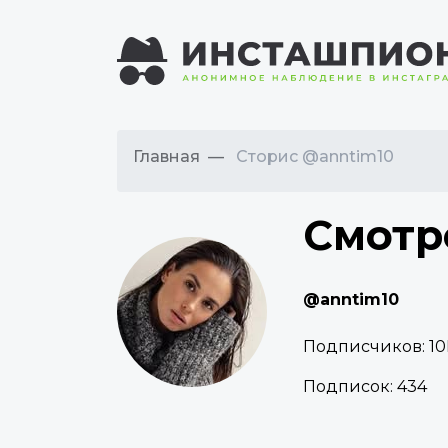
Главная
Сторис @anntim10
Смотр
@anntim10
Подписчиков:
10
Подписок:
434