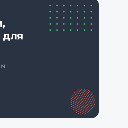
,
 для
ым