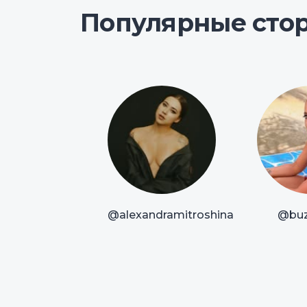
Популярные сто
@alexandramitroshina
@bu