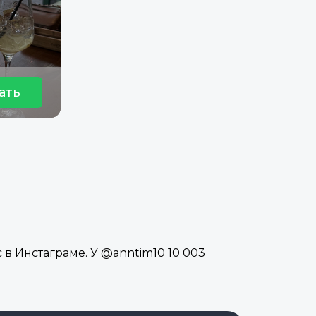
ать
 в Инстаграме. У @anntim10 10 003