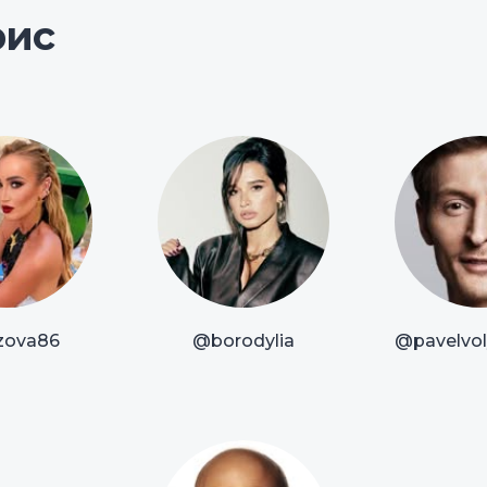
рис
zova86
@borodylia
@pavelvoly