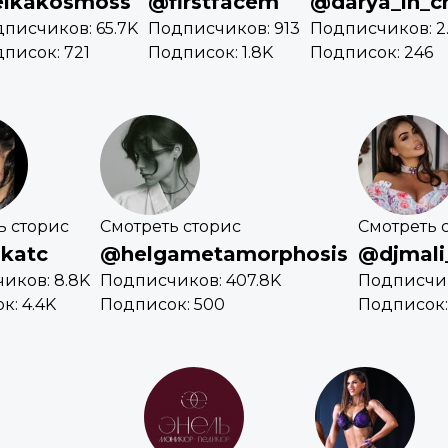
lkakosmoss
@firstfacem
@darya_in_c
писчиков: 65.7K
Подписчиков: 913
Подписчиков: 2
писок: 721
Подписок: 1.8K
Подписок: 246
ь сторис
Смотреть сторис
Смотреть 
katc
@helgametamorphosis
@djmali
иков: 8.8K
Подписчиков: 407.8K
Подписчик
к: 4.4K
Подписок: 500
Подписок: