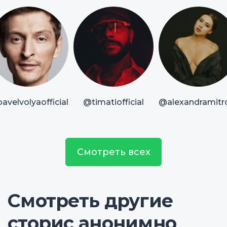
avelvolyaofficial
@timatiofficial
@alexandramitr
Смотреть всех
Смотреть другие
сторис анонимно