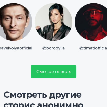
avelvolyaofficial
@borodylia
@timatiofficia
Смотреть всех
Смотреть другие
сторис анонимно