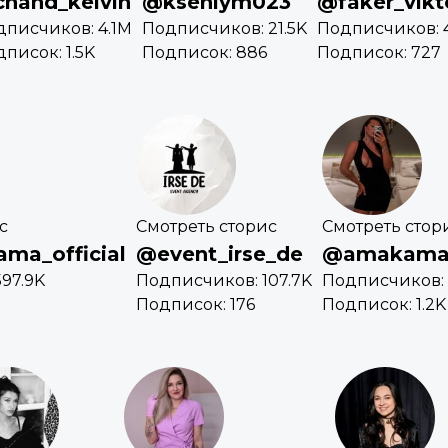
hand_kelvin
@kseniym023
@faker_vikt
дписчиков: 4.1M
Подписчиков: 21.5K
Подписчиков: 
писок: 1.5K
Подписок: 886
Подписок: 727
с
Смотреть сторис
Смотреть стор
a_official
@event_irse_de
@amakama
97.9K
Подписчиков: 107.7K
Подписчиков: 
Подписок: 176
Подписок: 1.2K