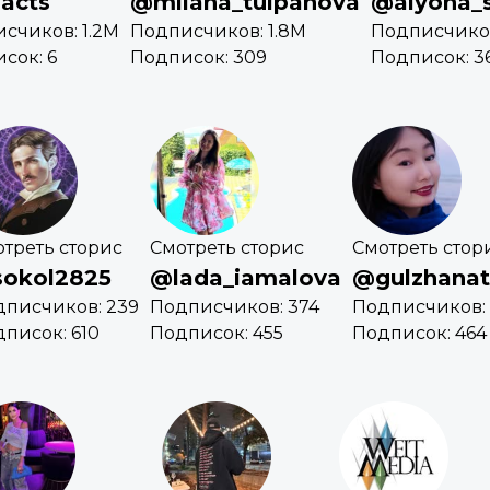
acts
@milana_tulpanova
@alyona_
счиков: 1.2M
Подписчиков: 1.8M
Подписчиков
сок: 6
Подписок: 309
Подписок: 3
треть сторис
Смотреть сторис
Смотреть стор
okol2825
@lada_iamalova
@gulzhana
дписчиков: 239
Подписчиков: 374
Подписчиков: 
писок: 610
Подписок: 455
Подписок: 464