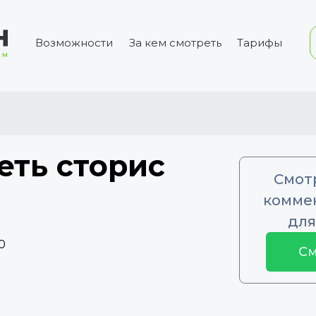
Возможности
За кем смотреть
Тарифы
еть сторис
Смот
коммен
для
0
См