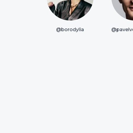
@borodylia
@pavelvo