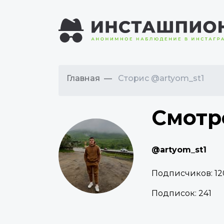
Главная
Сторис @artyom_st1
Смотр
@artyom_st1
Подписчиков:
12
Подписок:
241