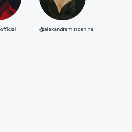
fficial
@alexandramitroshina