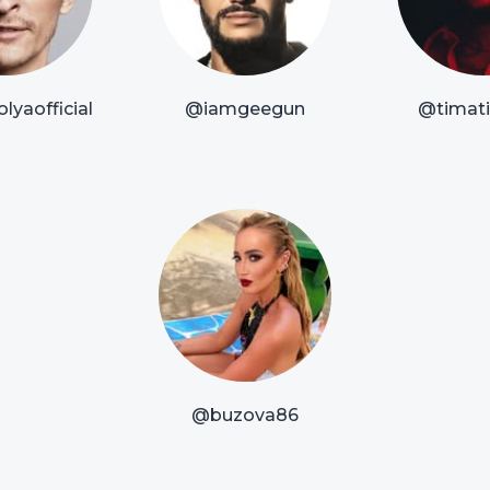
lyaofficial
@iamgeegun
@timatio
@buzova86