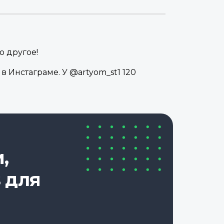
о другое!
в Инстаграме. У @artyom_st1 120
,
 для