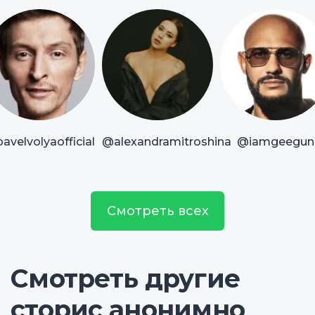
avelvolyaofficial
@alexandramitroshina
@iamgeegun
Смотреть всех
Смотреть другие
сторис анонимно