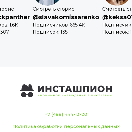
торис
Смотреть сторис
Смотреть с
ckpanther
@slavakomissarenko
@keksa0
в: 1.6K
Подписчиков: 665.4K
Подписчико
 307
Подписок: 135
Подписок: 1
+7 (499) 444-13-20
Политика обработки персональных данных