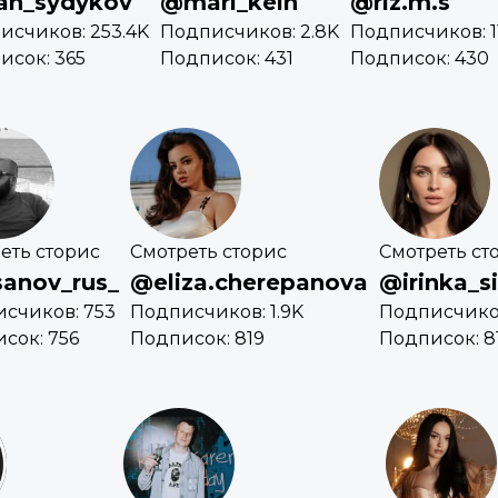
an_sydykov
@mari_kein
@riz.m.s
исчиков: 253.4K
Подписчиков: 2.8K
Подписчиков: 1
исок: 365
Подписок: 431
Подписок: 430
еть сторис
Смотреть сторис
Смотреть ст
anov_rus_
@eliza.cherepanova
@irinka_
счиков: 753
Подписчиков: 1.9K
Подписчиков
сок: 756
Подписок: 819
Подписок: 8