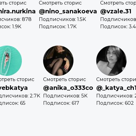
еть сторис
Смотреть сторис
Смотреть сто
ira.nurkina
@nino_sanakoeva
@vzale.31
счиков: 878
Подписчиков: 1.5K
Подписчиков: 
ок: 1.9K
Подписок: 1.7K
Подписок: 3.
отреть сторис
Смотреть сторис
Смотреть стор
ebkatya
@anika_o333co
@_katya_ch
дписчиков: 2.7K
Подписчиков: 5K
Подписчиков: 2
писок: 65
Подписок: 617
Подписок: 602