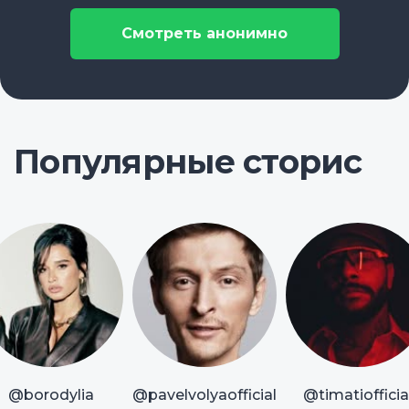
Смотреть анонимно
Популярные сторис
@borodylia
@pavelvolyaofficial
@timatiofficia