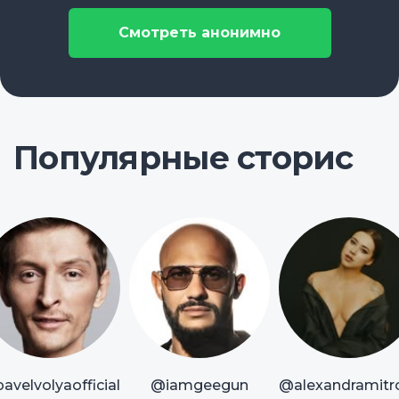
Смотреть анонимно
Популярные сторис
avelvolyaofficial
@iamgeegun
@alexandramitr