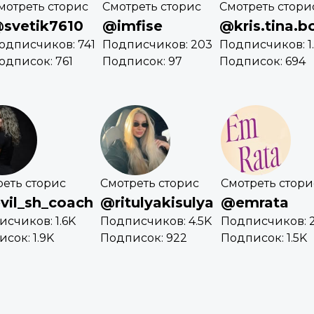
мотреть сторис
Смотреть сторис
Смотреть стори
svetik7610
@imfise
@kris.tina.b
одписчиков: 741
Подписчиков: 203
Подписчиков: 1
одписок: 761
Подписок: 97
Подписок: 694
еть сторис
Смотреть сторис
Смотреть стори
vil_sh_coach
@ritulyakisulya
@emrata
счиков: 1.6K
Подписчиков: 4.5K
Подписчиков: 
сок: 1.9K
Подписок: 922
Подписок: 1.5K