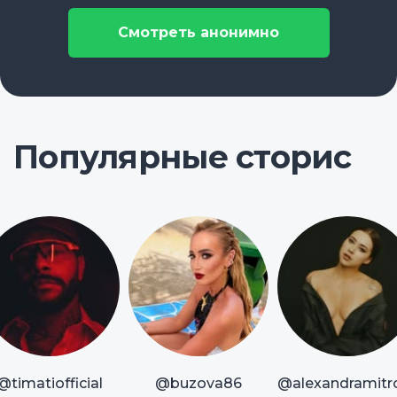
Смотреть анонимно
Популярные сторис
@timatiofficial
@buzova86
@alexandramitr