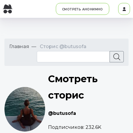
СМОТРЕТЬ АНОНИМНО
Главная
Сторис @butusofa
Смотреть
сторис
@butusofa
Подписчиков:
232.6K