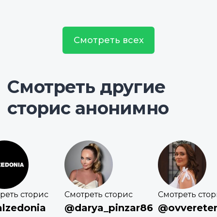
Смотреть всех
Смотреть другие
сторис анонимно
реть сторис
Смотреть сторис
Смотреть сто
lzedonia
@darya_pinzar86
@ovverete