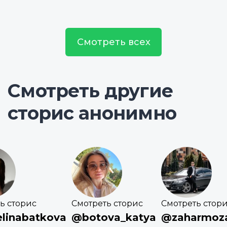
Смотреть всех
Смотреть другие
сторис анонимно
ь сторис
Смотреть сторис
Смотреть стор
linabatkova
@botova_katya
@zaharmoza