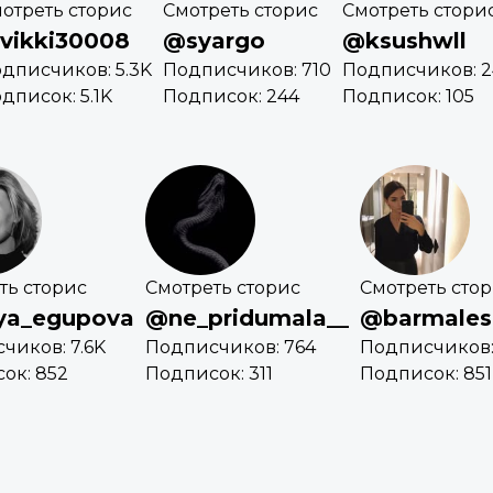
отреть сторис
Смотреть сторис
Смотреть стори
vikki30008
@syargo
@ksushwll
дписчиков: 5.3K
Подписчиков: 710
Подписчиков: 2
дписок: 5.1K
Подписок: 244
Подписок: 105
ть сторис
Смотреть сторис
Смотреть сто
ya_egupova
@ne_pridumala__
@barmales
чиков: 7.6K
Подписчиков: 764
Подписчиков:
ок: 852
Подписок: 311
Подписок: 851