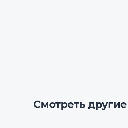
Смотреть другие