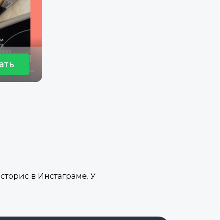
ать
сторис в Инстаграме. У