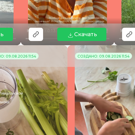
ть
Скачать
: 09.08.2026 11:54
СОЗДАНО: 09.08.2026 11:54