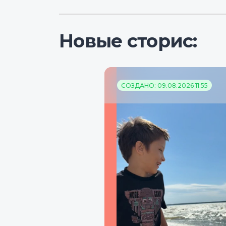
Новые сторис:
СОЗДАНО: 09.08.2026 11:55