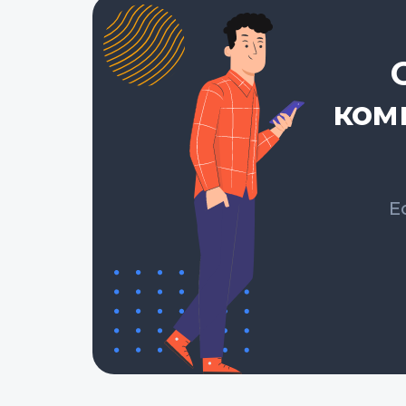
ком
Е