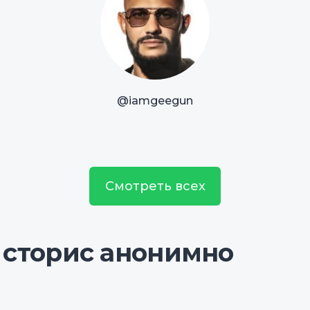
@iamgeegun
Смотреть всех
 сторис анонимно