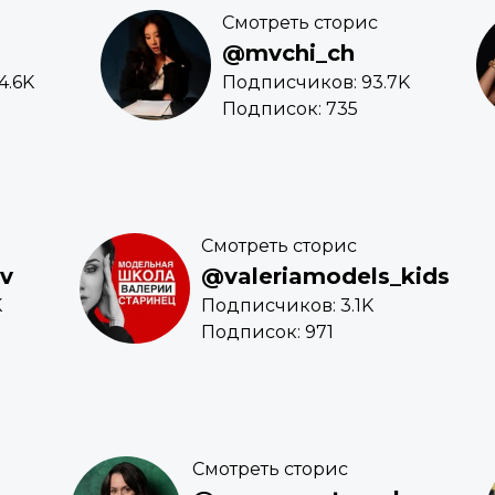
Смотреть сторис
@mvchi_ch
4.6K
Подписчиков: 93.7K
Подписок: 735
Смотреть сторис
ov
@valeriamodels_kids
K
Подписчиков: 3.1K
Подписок: 971
Смотреть сторис