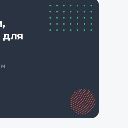
,
 для
ым