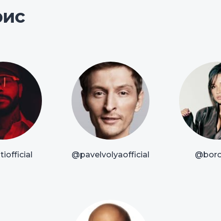
рис
iofficial
@pavelvolyaofficial
@boro