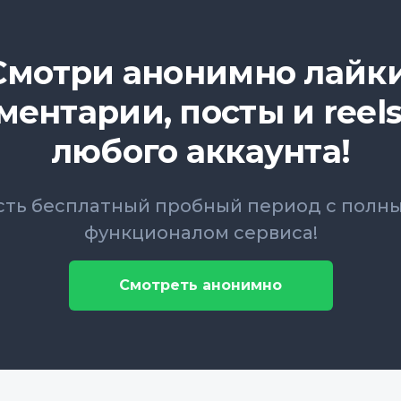
Смотри анонимно лайки
ментарии, посты и reels
любого аккаунта!
сть бесплатный пробный период с полн
функционалом сервиса!
Смотреть анонимно