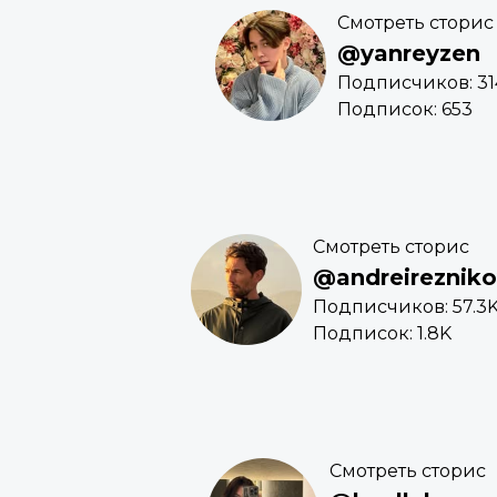
Смотреть сторис
@yanreyzen
Подписчиков: 31
Подписок: 653
Смотреть сторис
@andreireznik
Подписчиков: 57.3
Подписок: 1.8K
Смотреть сторис