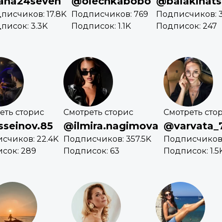
ana24seven
@olechkabobo
@balakinats
писчиков: 17.8K
Подписчиков: 769
Подписчиков: 
писок: 3.3K
Подписок: 1.1K
Подписок: 247
еть сторис
Смотреть сторис
Смотреть сто
seinov.85
@ilmira.nagimova
@varvata_
счиков: 22.4K
Подписчиков: 357.5K
Подписчиков:
сок: 289
Подписок: 63
Подписок: 1.5