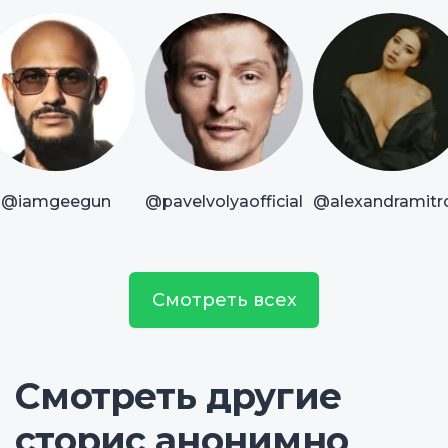
@iamgeegun
@pavelvolyaofficial
@alexandramitr
Смотреть всех
Смотреть другие
сторис анонимно