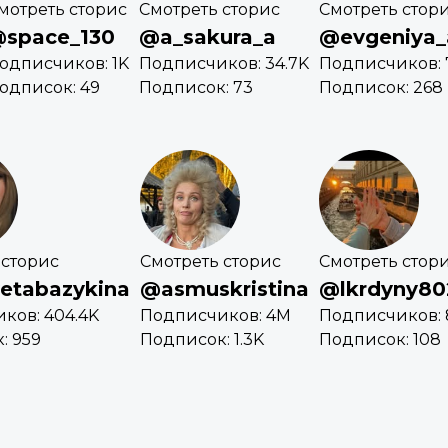
мотреть сторис
Смотреть сторис
Смотреть стор
space_130
@a_sakura_a
@evgeniya_
одписчиков: 1K
Подписчиков: 34.7K
Подписчиков: 
одписок: 49
Подписок: 73
Подписок: 268
 сторис
Смотреть сторис
Смотреть стор
vetabazykina
@asmuskristina
@lkrdyny80
ков: 404.4K
Подписчиков: 4M
Подписчиков: 
: 959
Подписок: 1.3K
Подписок: 108