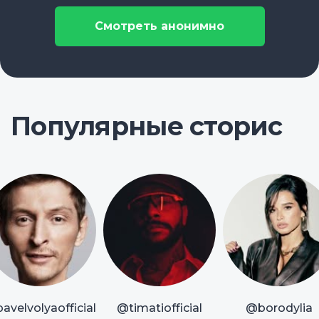
Смотреть анонимно
Популярные сторис
avelvolyaofficial
@timatiofficial
@borodylia