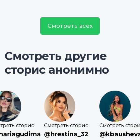
Смотреть всех
Смотреть другие
сторис анонимно
треть сторис
Смотреть сторис
Смотреть стор
ariagudima
@hrestina_32
@kbaushev