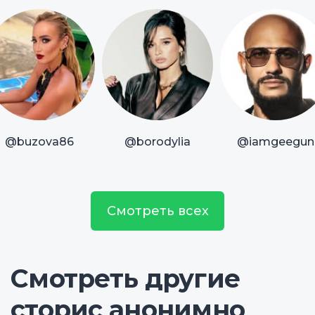
@buzova86
@borodylia
@iamgeegun
Смотреть всех
Смотреть другие
сторис анонимно