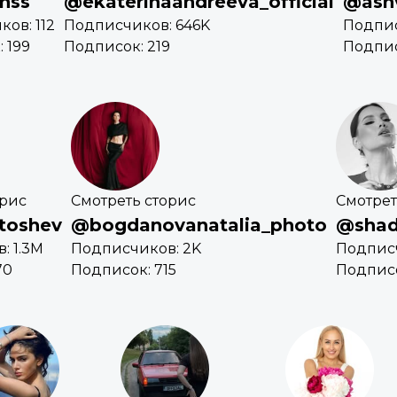
nss
@ekaterinaandreeva_official
@ash
ов: 112
Подписчиков: 646K
Подпис
 199
Подписок: 219
Подпис
орис
Смотреть сторис
Смотрет
toshev
@bogdanovanatalia_photo
@shad
: 1.3M
Подписчиков: 2K
Подписч
70
Подписок: 715
Подписо